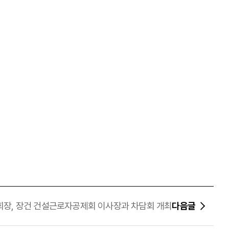
회장, 장건 건설근로자공제회 이사장과 차담회 개최
다음글